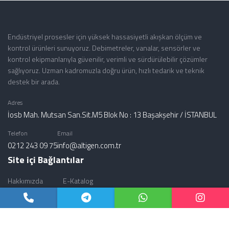
Endüstriyel prosesler için yüksek hassasiyetli akışkan ölçüm ve
kontrol ürünleri sunuyoruz. Debimetreler, vanalar, sensörler ve
kontrol ekipmanlarıyla güvenilir, verimli ve sürdürülebilir çözümler
sağlıyoruz. Uzman kadromuzla doğru ürün, hızlı tedarik ve teknik
destek bir arada.
Adres
İosb Mah. Mutsan San.Sit.M5 Blok No : 13 Başakşehir / İSTANBUL
Telefon
Email
0212 243 09 75
info@altigen.com.tr
Site içi Bağlantılar
Hakkımızda
E-Katalog
Ürünlerimiz
Şubelerimiz
Enstrümantasyon
İletişim