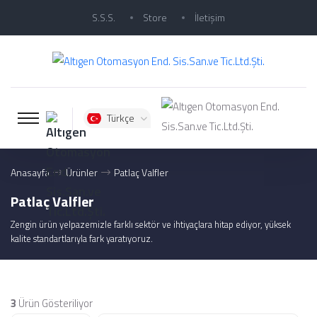
S.S.S.
Store
İletişim
Türkçe
Anasayfa
Ürünler
Patlaç Valfler
Patlaç Valfler
Zengin ürün yelpazemizle farklı sektör ve ihtiyaçlara hitap ediyor, yüksek
kalite standartlarıyla fark yaratıyoruz.
3
Ürün Gösteriliyor